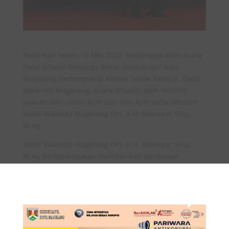
Pada hari Senin, 16 Mei 2022 diselenggarakan acara
Halal bihalal Keluarga Besar Disdukcapil Kota
Magelang bertempat di Kebon Teboe Resto Jl. Gatot
Soebroto Magelang. Acara dihadiri oleh seluruh
jajaran dari unsur ASN dan non-ASN serta dihadiri
Wakil Walikota Magelang Drs. K.H. Mansyur Siraj,
M.Ag.
Wakil Walikota Magelang Drs. K.H. Mansyur Siraj,
M.Ag berkesempatan memberikan sambutan
×
pengarahan sekaligus tausiyah hikmah halal bihalal.
Acara diakhiri dengan bersalaman, ramah tamah
dan foto bersama.