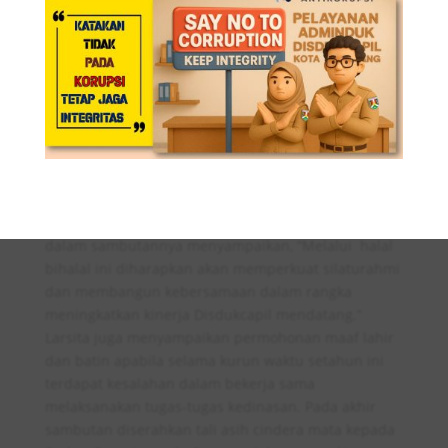
Kepala Disdukcapil Kota Magelang Larsita, S.E., M.Sc
dalam sambutannya menyampaikan, “Melalui halal
bihalal ini diharapkan akan memperkuat silaturahmi
dan membangun kebersamaan dalam rangka
meningkatkan kinerja Disdukcapil mendatang.”
Larsita juga menyampaikan permohonan maaf lahir
dan batin apabila selama kurun waktu setahun ini
terdapat kesalahan dalam bekerja sama
melaksanakan tugas-tugas kedinasan. Pada akhir
sambutan diserahkan tali asih cindera mata kepada