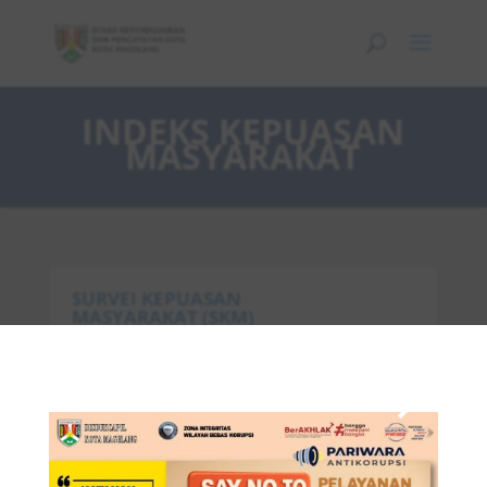
INDEKS KEPUASAN
MASYARAKAT
SURVEI KEPUASAN
MASYARAKAT (SKM)
×
Pengisian SKM
2021