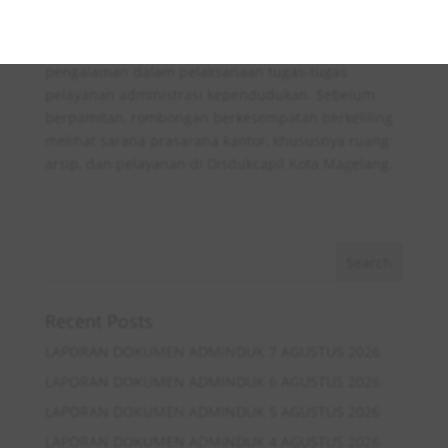
nilai A (Memuaskan).
Pada sesi tanya jawab kedua instansi saling bertukar
pengalaman dalam pelaksanaan tugas-tugas
pelayanan administrasi kependudukan. Sebelum
berpamitan, rombongan berkesempatan berkeliling
melihat sarana prasarana kantor, khususnya ruang
arsip, dan pelayanan di Disdukcapil Kota Magelang.
Recent Posts
LAPORAN DOKUMEN ADMINDUK 7 AGUSTUS 2026
LAPORAN DOKUMEN ADMINDUK 6 AGUSTUS 2026
LAPORAN DOKUMEN ADMINDUK 5 AGUSTUS 2026
LAPORAN DOKUMEN ADMINDUK 4 AGUSTUS 2026