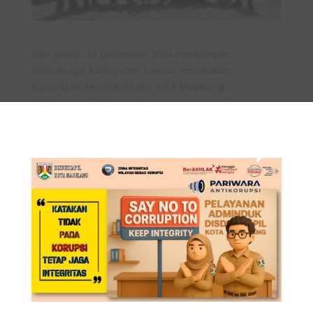
Hari Jumat, 27 Desember 2024 rombongan
Disdukcapil Kabupaten Kendal melakukan
kunjungan ke Disdukcapil Kota Magelang.
Rombongan Disdukcapil Kabupaten Kendal yang
×
dipimpin oleh Kepala Disdukcapil, Ratna
Mustikaningsih, S.E., M.M. diterima oleh Sekretaris
Disdukcapil Kota Magelang Trustiariningsih, S.S. dan
para Kabid di Ruang Rapat Disdukcapil Kota
Magelang Jl. Veteran Nomor 7 Magelang.
Pada kesempatan tersebut Trusti memaparkan
berbagai upaya yang telah dilakukan oleh
Disdukcapil Kota Magelang dalam pelayanan
administrasi kependudukan dan prestasi yang telah
diraih. Prestasi terbaru yang diraih adalah
pengelolaan arsip internal di lingkungan Pemerintah
Kota Magelang sebagai Peringkat Terbaik dengan