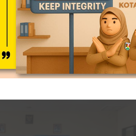
 dipimpin Sekretaris Disdukcapil Ahmad Sofingi, S.E. diterima o
 Trustiariningsih, S.S. beserta Tim ZI. Pada kesempatan tersebut
 Ahmat Sholichin, S.Sos, MPP, M.Ec.Dev.memaparkan materi tentan
ta Magelang sebagai gambaran bagi Disdukcapil Kabupaten Madiu
ng dibutuhkan.
023 telah memperoleh predikat WBK (Wilayah Bebas Korupsi) atas
rensi Disdukcapil Kabupaten/Kota lain yang sedang berproses m
 rombongan juga mengunjungi MPP Kota Magelang yang letaknya t