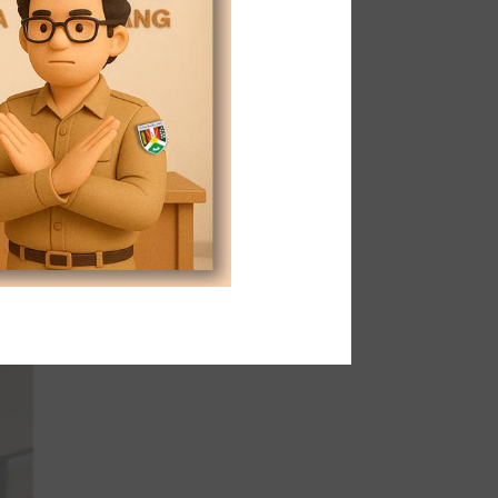
leh
g
n
eraih
idak