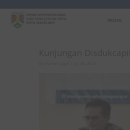
PROFIL
Kunjungan Disdukcapi
by
Humas Capil
|
Jul 26, 2024