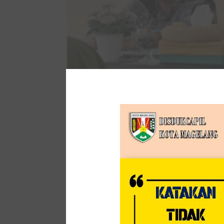
Pada hari Jumat, 26 Juli 2024 rombongan Dis
Magelang. Rombongan diterima di Ruang Rapat
lapangan ke Disdukcapil Kota Magelang dima
Zona Integritas sebagai referensi untuk dap
meraih Wilayah Bebas Korupsi (WBK).