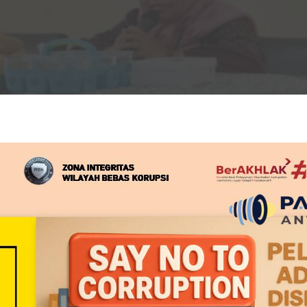
dukcapil Kabupaten Madiun melakukan kunjungan ke Disdukcapil K
 Disdukcapil Kota Magelang Jl. Veteran Nomor 7. Kunjungan
ksudkan dalam rangka menggali berbagai informasi Pembangunan
at diimplementasikan di Disdukcapil Kabupaten Madiun dalam rang