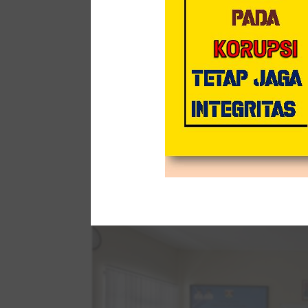
Rombongan Disdukcapil Kabupaten Madiun yang
Kepala Bidang Pelayanan Pendaftaran Penduduk
Kabid PIAK dan PD Disdukcapil Kota Magelang
Pembangunan Zona Integritas Disdukcapil Ko
dalam melengkapi kebutuhan data dukung ya
Disdukcapil Kota Magelang yang pada tahun 2
upayanya dalam pembangunan ZI menjadi refe
predikat tersebut. Pada kesempatan tersebut
jauh dari Disdukcapil Kota Magelang.