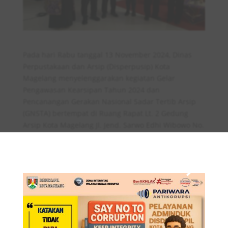
Pada hari Rabu tanggal 13 November 2024, Dinas
Perpustakaan dan Arsip (Disperpusip) Kota
Magelang menyelenggarakan kegiatan Gelar
Pengawasan Kearsipan Tahun 2024 dan
Pencanangan Gerakan Nasional Sadar Tertib Arsip
(GNSTA) bertempat di Ruang Rapat Lt. 2 Gedung
Arsip Kota Magelang Jl. Jend. Sarwo Edhi Wibowo No.
×
2 Magelang.
Acara dihadiri oleh Pjs. Wali Kota Magelang Ahmad
Azziz, S.E., M.Si dan Sekretaris Daerah Kota
Magelang Hamzah Kholifi, S.Sos, M.M. beserta
pimpinan OPD di lingkungan Pemerintah Kota
Magelang.
Gelar Pengawasan Kearsipan Tingkat Kota Magelang