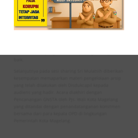
meruapkan agenda rutin tahunan dan tahun ini
dibarengkan dengan Pencanangan GNSTA. Pada
kegiatan tersebut Kepala Disdukcapil Kota Magelang
RR. Sri Mulatsih menerima penghargaan sebagai
OPD Pengawasan Kearsipan Internal Terbaik Tahun
2024 yang diserahkan oleh Pjs. Wali Kota Magelang.
Disdukcapil dinilai sebagai OPD yang telah
melaksanakan pengelolaan arsip dengan sangat
baik.
Selanjutnya pada sesi sharing Sri Mulatsih diberikan
kesempatan memaparkan materi pengelolaan arsip
yang telah dilakukan oleh Disdukcapil kepada
audiens yang hadir. Acara diakhiri dengan
Pencanangan GNSTA oleh Pjs. Wali Kota Magelang
yang ditandai dengan penandatanganan komitmen
bersama dari para kepala OPD di lingkungan
Pemerintah Kota Magelang.