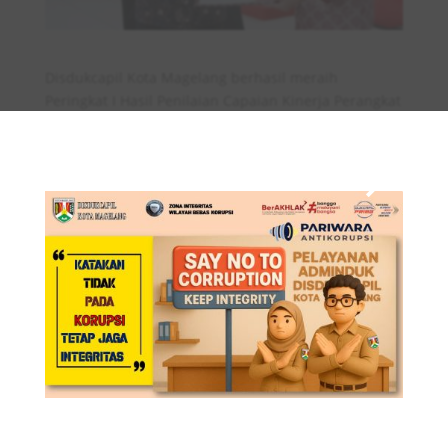
Disdukcapil Kota Magelang berhasil meraih
Peringkat I Hasil Penilaian Capaian Kinerja Perangkat
×
Daerah di Lingkungan Pemerintah Kota Magelang
pada Triwulan III 2024 dengan nilai 93,58. Sementara
itu, Peringkat II dan III diduduki berturut-turut oleh
Dinas Komunikasi Informasi dan Statistik
(Diskominsta) dan Dinas Sosial Kota Magelang.
Pjs. Wali Kota Magelang Ahmad Aziz, S.E. M.Si
menyerahkan piagam penghargaan kepada para
juara pada acara Rapotan OPD Pemerintah Kota
Magelang Triwulan III T 2024 yang diterima oleh
masing-masing Kepala OPD.
Kepala Disdukcapil Kota Magelang RR. Sri Mulatsih
menyampaikan bahwa penghargaan ini menjadi
motivasi bagi organisasi Disdukcapil untuk dapat