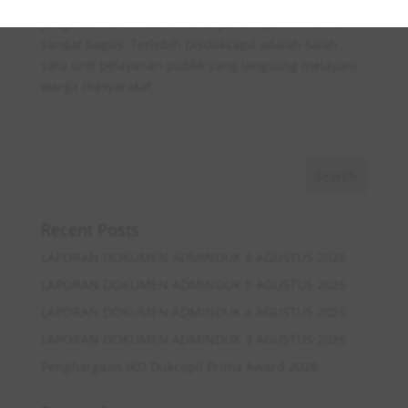
mempertahankan sekaligus meningkatkan kinerja
yang selama ini telah menunjukkan performance
sangat bagus. Terlebih Disdukcapil adalah salah
satu unit pelayanan publik yang langsung melayani
warga masyarakat.
Recent Posts
LAPORAN DOKUMEN ADMINDUK 6 AGUSTUS 2026
LAPORAN DOKUMEN ADMINDUK 5 AGUSTUS 2026
LAPORAN DOKUMEN ADMINDUK 4 AGUSTUS 2026
LAPORAN DOKUMEN ADMINDUK 3 AGUSTUS 2026
Penghargaan IKD Dukcapil Prima Award 2026