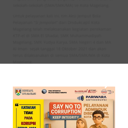
sekolah-sekolah (SMA/SMK/MA) se-Kota Magelang.
Untuk pelayanan kali ini, tim Aksi Jemput Bola
Pelayanan “
Si Jempolan
” dari Disdukcapil Kota
Magelang telah melaksanakan kegiatan perekaman
KTP-el di SMA El Shadai, SMK Muhammadiyah
Magelang, SMK Yudya Karya, SMA Negeri 4 dan MA
Al Iman sejak tanggal 18 Oktober 2021 dan akan
terus dilaksanakan di semua SMA/SMK/MA di Kota
Magelang.
×