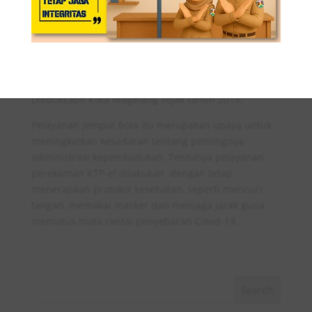
Si Jempolan” Disdukcapil Kota Magelang merupakan
salah satu bentuk inovasi pelayanan kepada
masyarakat untuk produk administrasi
kependudukan yang telah dilaksanakan oleh
Disdukcapil Kota Magelang sejak tahun 2018.
Pelayanan jemput bola itu merupakan upaya untuk
meningkatkan kesadaran tentang pentingnya
administrasi kependudukan. Tentunya pelayanan
perekaman KTP-el dilakukan dengan tetap
menerapkan protokol kesehatan, seperti mencuci
tangan, memakai masker dan menjaga jarak guna
memutus mata rantai penyebaran Covid-19.