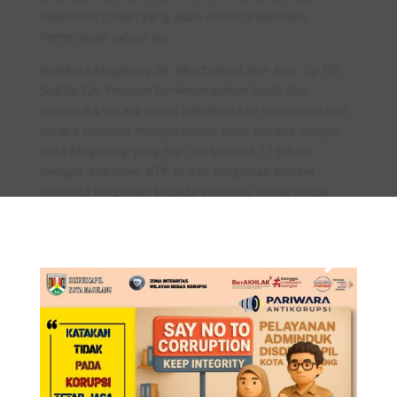
Elektronik (SPBE) yang akan diluncurkan oleh
Pemerintah tahun ini.
Walikota Magelang dr. Muchamad Nur Aziz, Sp.PD,
SubSp.GH, Finasim berkesempatan hadir dan
membuka secara resmi pelaksanaan sosialisasi dan
secara simbolis menyerahkan kado kepada pelajar
Kota Magelang yang hari ini berusia 17 tahun
berupa dokumen KTP-el dan bingkisan booket.
Walikota berpesan kepada generasi muda untuk
×
aktif dan kreatif mengisi kegiatan di masa muda
dengan hal-hal yang positif. Walikota siap
membantu para pelajar apabila akan menggunakan
fasilitas-fasilitas yang ada di Kota Magelang untuk
aktivitas tersebut.