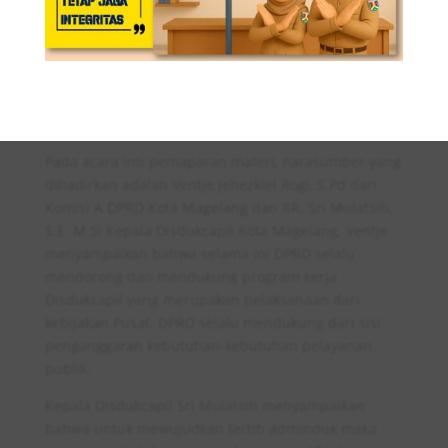
Pada acara inti pemaparan materi, narasumber yang
dihadirkan adalah Ventje Jehezkiel Rogi, S.Pd dari
Komisi A DPRD Kota Magelang dan RR. Sri Mulatsih,
S.E. M.Si Kepala Disdukcapil Kota Magelang. Ventje
menyampaikan bahwa selama ini DPRD selalu
mendorong dan mendukung program kerja
Disdukcapil yang merupakan pelaksanaan dari
kebijakan Pusat. DPRD selalu mendukung dari sisi
penganggaran kebutuhan-kebutuhan pelayanan
publik.
Kepala Disdukcapil Sri Mulatsih menyampaikan
bahwa untuk mewujudkan tertib adminduk maka